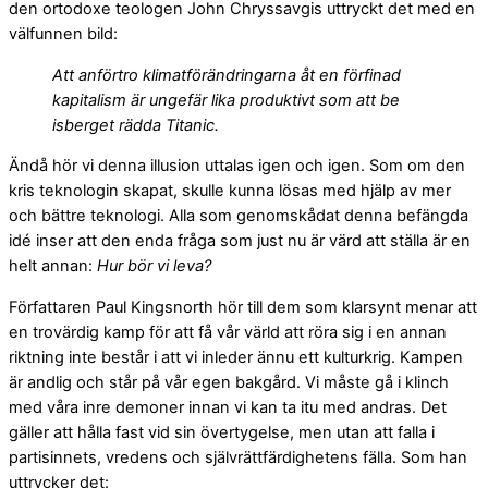
den ortodoxe teologen John Chryssavgis uttryckt det med en
välfunnen bild:
Att anförtro klimatförändringarna åt en förfinad
kapitalism är ungefär lika produktivt som att be
isberget rädda Titanic.
Ändå hör vi denna illusion uttalas igen och igen. Som om den
kris teknologin skapat, skulle kunna lösas med hjälp av mer
och bättre teknologi. Alla som genomskådat denna befängda
idé inser att den enda fråga som just nu är värd att ställa är en
helt annan:
Hur bör vi leva?
Författaren Paul Kingsnorth hör till dem som klarsynt menar att
en trovärdig kamp för att få vår värld att röra sig i en annan
riktning inte består i att vi inleder ännu ett kulturkrig. Kampen
är andlig och står på vår egen bakgård. Vi måste gå i klinch
med våra inre demoner innan vi kan ta itu med andras. Det
gäller att hålla fast vid sin övertygelse, men utan att falla i
partisinnets, vredens och självrättfärdighetens fälla. Som han
uttrycker det: