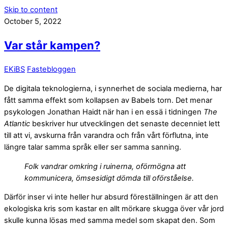
Skip to content
October 5, 2022
Var står kampen?
EKiBS
Fastebloggen
De digitala teknologierna, i synnerhet de sociala medierna, har
fått samma effekt som kollapsen av Babels torn. Det menar
psykologen Jonathan Haidt när han i en essä i tidningen
The
Atlantic
beskriver hur utvecklingen det senaste decenniet lett
till att vi, avskurna från varandra och från vårt förflutna, inte
längre talar samma språk eller ser samma sanning.
Folk vandrar omkring i ruinerna, oförmögna att
kommunicera, ömsesidigt dömda till oförståelse.
Därför inser vi inte heller hur absurd föreställningen är att den
ekologiska kris som kastar en allt mörkare skugga över vår jord
skulle kunna lösas med samma medel som skapat den. Som