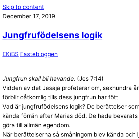
Skip to content
December 17, 2019
Jungfrufödelsens logik
EKiBS
Fastebloggen
Jungfrun skall bli havande
. (Jes 7:14)
Vidden av det Jesaja profeterar om, sexhundra år fö
förblir oåtkomlig tills dess jungfrun har fött.
Vad är jungfrufödelsens logik? De berättelser som 
kända förrän efter Marias död. De hade bevarats i
göra till allmän egendom.
När berättelserna så småningom blev kända och lju