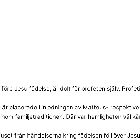
re Jesu födelse, är dolt för profeten själv. Profeti
är placerade i inledningen av Matteus- respektive L
nom familjetraditionen. Där var hemligheten väl kä
set från händelserna kring födelsen föll över Jesu 