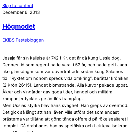
Skip to content
December 6, 2013
Högmodet
EKiBS
Fastebloggen
Jesaja får sin kallelse år 742 f Kr, det år då kung Ussia dog.
Dennes tid som regent hade varat i 52 år, och hade gett Juda
rike glansdagar som var oöverträffade sedan kung Salomos
tid. ”Ryktet om honom spreds vida omkring”, berättar krönikan
(2 Krön 26:15). Landet blomstrande. Alla kurvor pekade uppåt.
Åkrar och vingårdar gav goda tider, handel och militära
kampanjer tycktes ge ändlös framgång.
Men Ussias styrka blev hans svaghet. Han greps av övermod.
Det gick så långt att han även ville utföra det som endast
prästerna var tillåtna att göra: tända offereld på rökelsealtaret i
templet. Då drabbades han av spetälska och fick leva isolerad