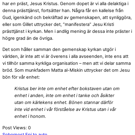
har
en
präst, Jesus Kristus. Genom dopet är vi alla delaktiga i
denna prästtjänst, fortsätter han. Några får en kallelse från
Gud, igenkänd och bekräftad av gemenskapen, att synliggöra,
eller som Gillet uttrycker det, ”manifestera” Jesu Kristi
prästtjänst i kyrkan. Men i andlig mening är dessa inte präster i
högre grad än de övriga.
Det som håller samman den gemenskap kyrkan utgör i
världen, är inte att vi är överens i alla avseenden, inte ens att
vi tillhör samma kyrkliga organisation – men att vi delar samma
bröd. Som munkfadern Matta al-Miskin uttrycker det om Jesu
bön för vår enhet:
Kristus ber inte om enhet efter bokstaven utan om
enhet i anden, inte om enhet i tanke och åsikter
utan om kärlekens enhet. Bönen stannar därför
inte vid enhet i vår förståelse av Kristus utan i vår
enhet i honom.
Post Views:
0
Sobornost
Epi to auto