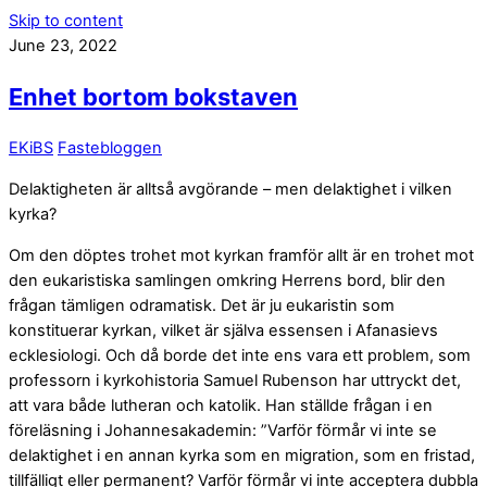
Skip to content
June 23, 2022
Enhet bortom bokstaven
EKiBS
Fastebloggen
Delaktigheten är alltså avgörande – men delaktighet i vilken
kyrka?
Om den döptes trohet mot kyrkan framför allt är en trohet mot
den eukaristiska samlingen omkring Herrens bord, blir den
frågan tämligen odramatisk. Det är ju eukaristin som
konstituerar kyrkan, vilket är själva essensen i Afanasievs
ecklesiologi. Och då borde det inte ens vara ett problem, som
professorn i kyrkohistoria Samuel Rubenson har uttryckt det,
att vara både lutheran och katolik. Han ställde frågan i en
föreläsning i Johannesakademin: ”Varför förmår vi inte se
delaktighet i en annan kyrka som en migration, som en fristad,
tillfälligt eller permanent? Varför förmår vi inte acceptera dubbla