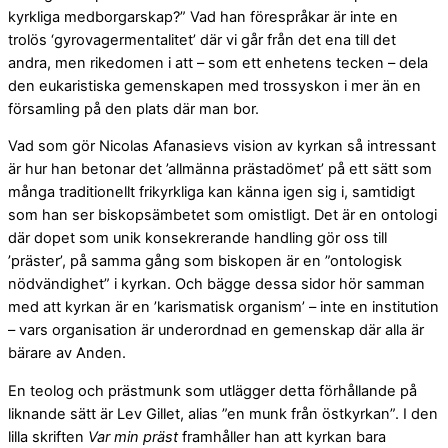
kyrkliga medborgarskap?” Vad han förespråkar är inte en
trolös ‘gyrovagermentalitet’ där vi går från det ena till det
andra, men rikedomen i att – som ett enhetens tecken – dela
den eukaristiska gemenskapen med trossyskon i mer än en
församling på den plats där man bor.
Vad som gör Nicolas Afanasievs vision av kyrkan så intressant
är hur han betonar det ’allmänna prästadömet’ på ett sätt som
många traditionellt frikyrkliga kan känna igen sig i, samtidigt
som han ser biskopsämbetet som omistligt. Det är en ontologi
där dopet som unik konsekrerande handling gör oss till
’präster’, på samma gång som biskopen är en ”ontologisk
nödvändighet” i kyrkan. Och bägge dessa sidor hör samman
med att kyrkan är en ’karismatisk organism’ – inte en institution
– vars organisation är underordnad en gemenskap där alla är
bärare av Anden.
En teolog och prästmunk som utlägger detta förhållande på
liknande sätt är Lev Gillet, alias ”en munk från östkyrkan”. I den
lilla skriften
Var min präst
framhåller han att kyrkan bara