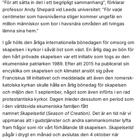
”För att sätta in det i ett begripligt sammanhang”, förklarar
professor Andy Shepard vid Leeds universitet: ”För
varje
centimeter som havsnivåerna stiger kommer ungefär en
million människor som bor i havsnära områden att tvingas
lämna sina hem.”
I går hölls den årliga internationella bönedagen för omsorg om
skapelsen i kyrkor i såväl öst som väst. En årlig dag av bön för
den hårt prövade skapelsen var ett initiativ som togs av den
ekumeniske patriarken 1989. Efter att 2015 ha publicerat sin
encyklika om skapelsen och klimatet anslöt sig påve
Franciskus till initiativet och meddelade att även den romersk-
katolska kyrkan skulle hålla en årlig bönedag för skapelsen
och miljön den 1 september, något som även införts i en rad
protestantiska kyrkor. Dagen inleder dessutom en period som
i den världsvida ekumeniska familjen fått
namnet
Skapelsetid
(
Season of Creation)
. Det är en tid när vi
uppmanas att i gudstjänster och andra sammankomster lyfta
fram frågor som rör vårt förhållande till skapelsen.
Skapelsetid
pågår i drygt en månad och avslutas den 4 oktober när