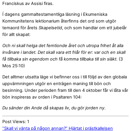
Franciskus av Assisi firas.
Í dagens gammaltestamentliga läsning i Ekumeniska
Kommunitetens lektionarium återfinns det ord som utgör
temaord för årets
Skapelsetid
, och som handlar om ett jubelår
för allt skapat:
Och ni skall helga det femtionde året och utropa frihet åt alla
invånare i landet. Det skall vara ett friår för er: var och en skall
få tillbaka sin egendom och få komma tillbaka till sin släkt.
(3
Mos 25:10)
Det alltmer utsatta läge vi befinner oss i till följd av den globala
uppvärmningen utgör en enträgen maning till bön och
besinning. Under perioden fram till den 4 oktober får vi låta vår
bön inspireras av orden i Psaltaren 104:
Du sänder din Ande då skapas liv, du gör jorden ny
.
Post Views:
1
”Skall vi vänta på någon annan?”
Hjärtat i prästkallelsen