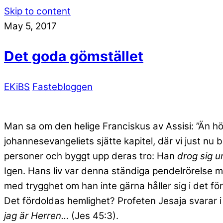
Skip to content
May 5, 2017
Det goda gömstället
EKiBS
Fastebloggen
Man sa om den helige Franciskus av Assisi: ”Än höl
johannesevangeliets sjätte kapitel, där vi just nu
personer och byggt upp deras tro: Han
drog sig un
Igen. Hans liv var denna ständiga pendelrörelse m
med trygghet om han inte gärna håller sig i det fö
Det fördoldas hemlighet? Profeten Jesaja svarar i
jag är Herren…
(Jes 45:3).