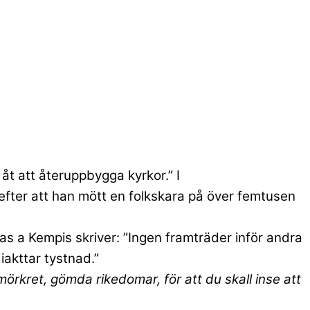
åt att återuppbygga kyrkor.” I
s efter att han mött en folkskara på över femtusen
as a Kempis skriver: ”Ingen framträder inför andra
iakttar tystnad.”
 mörkret, gömda rikedomar, för att du skall inse att