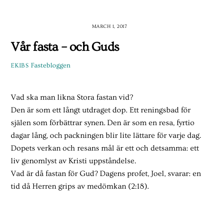
Skip
to
MARCH 1, 2017
content
Vår fasta – och Guds
Fastebloggen
EKIBS
Vad ska man likna Stora fastan vid?
Den är som ett långt utdraget dop. Ett reningsbad för
själen som förbättrar synen. Den är som en resa, fyrtio
dagar lång, och packningen blir lite lättare för varje dag.
Dopets verkan och resans mål är ett och detsamma: ett
liv genomlyst av Kristi uppståndelse.
Vad är då fastan för Gud? Dagens profet, Joel, svarar: en
tid då Herren grips av medömkan (2:18).