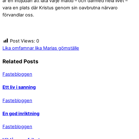
är en inbjudan att låta varje måltid – och därmed hela livet –
vara en plats där Kristus genom sin oavbrutna närvaro
förvandlar oss.
Post Views:
0
Lika omfamnar lika
Marias gömställe
Related Posts
Fastebloggen
Ett liv i sanning
Fastebloggen
En god inriktning
Fastebloggen