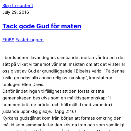
Skip to content
July 29, 2016
Tack gode Gud för maten
EKiBS
Fastebloggen
I bordsbönen levandegörs sambandet mellan vår tro och det
sätt på vilket vi tar emot vår mat. Insikten om att det vi äter är
oss givet av Gud är grundläggande i Bibelns värld. ”På denna
insikt grundas alla annan religiös kunskap”, konstaterar
teologen Ellen Davis.
Därför är det ingen tillfällighet att den första kristna
gemenskapen beskrivs som en måltidsgemenskap: ”i
hemmen bröt de brödet och höll måltid med varandra i
jublande uppriktig glädje.” (Apg 2:46)
Kyrkans gudstjänst kom från början att formas omkring den
måltid som sammanfattar den kristna tron och som samtidigt