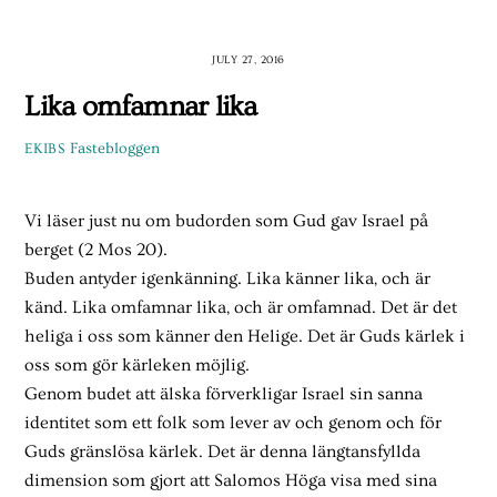
Skip
to
JULY 27, 2016
content
Lika omfamnar lika
Fastebloggen
EKIBS
Vi läser just nu om budorden som Gud gav Israel på
berget (2 Mos 20).
Buden antyder igenkänning. Lika känner lika, och är
känd. Lika omfamnar lika, och är omfamnad. Det är det
heliga i oss som känner den Helige. Det är Guds kärlek i
oss som gör kärleken möjlig.
Genom budet att älska förverkligar Israel sin sanna
identitet som ett folk som lever av och genom och för
Guds gränslösa kärlek. Det är denna längtansfyllda
dimension som gjort att Salomos Höga visa med sina