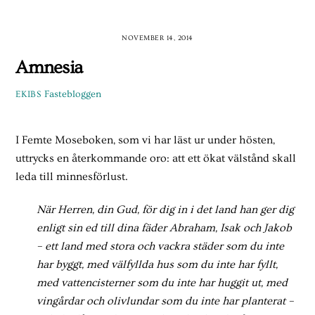
Skip
to
NOVEMBER 14, 2014
content
Amnesia
Fastebloggen
EKIBS
I Femte Moseboken, som vi har läst ur under hösten,
uttrycks en återkommande oro: att ett ökat välstånd skall
leda till minnesförlust.
När Herren, din Gud, för dig in i det land han ger dig
enligt sin ed till dina fäder Abraham, Isak och Jakob
– ett land med stora och vackra städer som du inte
har byggt, med välfyllda hus som du inte har fyllt,
med vattencisterner som du inte har huggit ut, med
vingårdar och olivlundar som du inte har planterat –