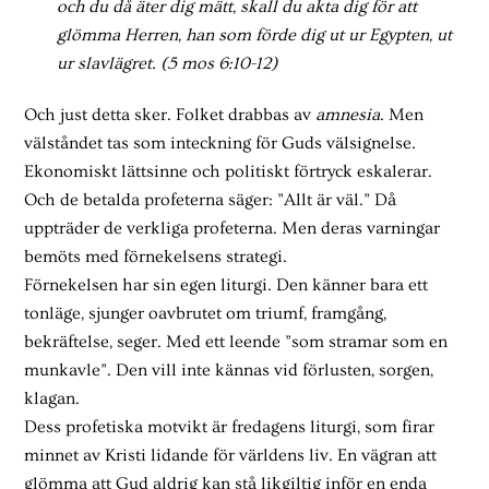
och du då äter dig mätt, skall du akta dig för att
glömma Herren, han som förde dig ut ur Egypten, ut
ur slavlägret. (5 mos 6:10-12)
Och just detta sker. Folket drabbas av
amnesia
. Men
välståndet tas som inteckning för Guds välsignelse.
Ekonomiskt lättsinne och politiskt förtryck eskalerar.
Och de betalda profeterna säger: ”Allt är väl.” Då
uppträder de verkliga profeterna. Men deras varningar
bemöts med förnekelsens strategi.
Förnekelsen har sin egen liturgi. Den känner bara ett
tonläge, sjunger oavbrutet om triumf, framgång,
bekräftelse, seger. Med ett leende ”som stramar som en
munkavle”. Den vill inte kännas vid förlusten, sorgen,
klagan.
Dess profetiska motvikt är fredagens liturgi, som firar
minnet av Kristi lidande för världens liv. En vägran att
glömma att Gud aldrig kan stå likgiltig inför en enda