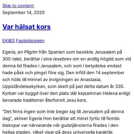
Skip to content
September 14, 2020
Var hälsat kors
EKiBS
Fastebloggen
Egeria, en Pilgrim från Spanien som besökte Jerusalem på
300-talet, berättar i sina resebrev om en andlig högtid som vid
denna tid firades i Jerusalem, och som i betydelse endast
hade påsk och pingst före sig. Den inföll den 14 september
och hölls till minnet av invigningen av
Anastasia
,
Uppståndelsekyrkan, som skett på just detta datum år 335.
Kyrkan var byggd över den plats där kejsarinnan Helena enligt
bevarade traditioner återfunnit Jesu kors.
”Det finns ingen som inte beger sig till Jerusalem på denna
dag”, skriver Egeria Hon berättar att minst fyrtio till femtio
biskopar var närvarande när gudstjänsterna firades i den
heliga staden, vilket visar på dess universella karaktär.