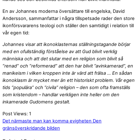
En av Johannes moderna översättare till engelska, David
Andersson, sammanfattar i några tillspetsade rader den store
ikonförsvararens teologi och ställer den samtidigt i relation till
vår egen tid:
Johannes visar att ikonoklasternas ställningstagande börjar
med en ofullständig förståelse av att Gud blivit verklig
människa och att det slutar med en religion som blivit så
”renad” och ”reformerad” att den har blivit ”avinkarnerad”, en
manikeism i vilken kroppen inte är värd att frälsa … En sådan
ikonoklasm är mycket mer än ett historiskt problem. Vår egen
tids ”populära” och ”civila” religion – den som ofta framställs
som kristendom – handlar verkligen inte heller om den
inkarnerade Gudomens gestalt.
Post Views:
1
Det närmaste man kan komma evigheten
Den
gränsöverskridande bilden