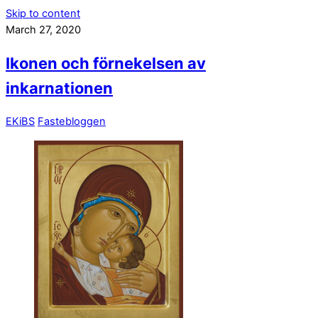
Skip to content
March 27, 2020
Ikonen och förnekelsen av
inkarnationen
EKiBS
Fastebloggen