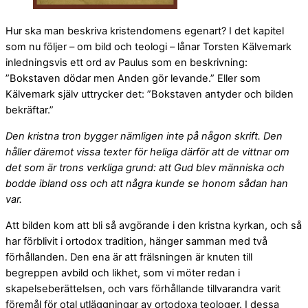
Hur ska man beskriva kristendomens egenart? I det kapitel
som nu följer – om bild och teologi – lånar Torsten Kälvemark
inledningsvis ett ord av Paulus som en beskrivning:
”Bokstaven dödar men Anden gör levande.” Eller som
Kälvemark själv uttrycker det: ”Bokstaven antyder och bilden
bekräftar.”
Den kristna tron bygger nämligen inte på någon skrift. Den
håller däremot vissa texter för heliga därför att de vittnar om
det som är trons verkliga grund: att Gud blev människa och
bodde ibland oss och att några kunde se honom sådan han
var.
Att bilden kom att bli så avgörande i den kristna kyrkan, och så
har förblivit i ortodox tradition, hänger samman med två
förhållanden. Den ena är att frälsningen är knuten till
begreppen avbild och likhet, som vi möter redan i
skapelseberättelsen, och vars förhållande tillvarandra varit
föremål för otal utläggningar av ortodoxa teologer. I dessa