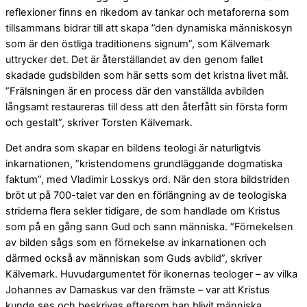
reflexioner finns en rikedom av tankar och metaforerna som
tillsammans bidrar till att skapa ”den dynamiska människosyn
som är den östliga traditionens signum”, som Kälvemark
uttrycker det. Det är återställandet av den genom fallet
skadade gudsbilden som här setts som det kristna livet mål.
”Frälsningen är en process där den vanställda avbilden
långsamt restaureras till dess att den återfått sin första form
och gestalt”, skriver Torsten Kälvemark.
Det andra som skapar en bildens teologi är naturligtvis
inkarnationen, ”kristendomens grundläggande dogmatiska
faktum”, med Vladimir Losskys ord. När den stora bildstriden
bröt ut på 700-talet var den en förlängning av de teologiska
striderna flera sekler tidigare, de som handlade om Kristus
som på en gång sann Gud och sann människa. ”Förnekelsen
av bilden sågs som en förnekelse av inkarnationen och
därmed också av människan som Guds avbild”, skriver
Kälvemark. Huvudargumentet för ikonernas teologer – av vilka
Johannes av Damaskus var den främste – var att Kristus
kunde ses och beskrivas eftersom han blivit människa.