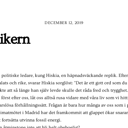
DECEMBER 12, 2019
ikern
es politiske ledare, kung Hiskia, en häpnadsväckande replik. Efte
ats och rike, svarar Hiskia sorglöst: ”Det är ett gott ord som 
kte att så länge han själv levde skulle det råda fred och trygghet.
st efter oss, låt oss alltså rusa vidare med våra liv som vi hittil
rslösa förhållningssätt. Frågan är bara hur många av oss som i 
imatmötet i Madrid har det framkommit att glappet ökar snarar
ortsätta utvinna fossil energi.
n åtminstone inte att bli helt obeboelig?