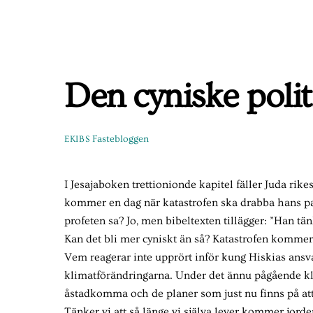
Skip
to
content
Den cyniske polit
Fastebloggen
EKIBS
I Jesajaboken trettionionde kapitel fäller Juda rik
kommer en dag när katastrofen ska drabba hans pal
profeten sa? Jo, men bibeltexten tillägger: ”Han tän
Kan det bli mer cyniskt än så? Katastrofen kommer för
Vem reagerar inte upprört inför kung Hiskias ansva
klimatförändringarna. Under det ännu pågående kl
åstadkomma och de planer som just nu finns på att f
Tänker vi att så länge vi själva lever kommer jorde