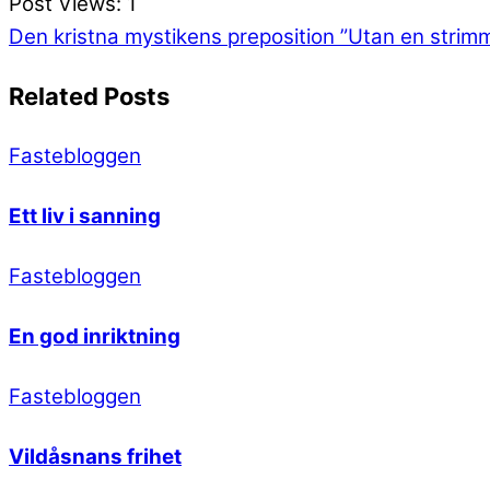
Post Views:
1
Den kristna mystikens preposition
”Utan en strimm
Related Posts
Fastebloggen
Ett liv i sanning
Fastebloggen
En god inriktning
Fastebloggen
Vildåsnans frihet