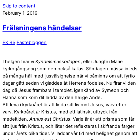
Skip to content
February 1, 2019
Frälsningens händelser
EKiBS
Fastebloggen
I helgen firar vi
Kyndelsmässodagen
, eller Jungfru Marie
kyrkogångsdag som den också kallas. Söndagen mässa inleds
på många håll med ljusvälsignelse när vi påminns om att fyrtio
dagar gått sedan vi gladdes åt Herrens födelse. Nu firar vi den
dag då Jesus frambars i templet, igenkänd av Symeon och
Hanna som kom dit ledda av den helige Ande.
Att leva i kyrkoåret är att linda sitt liv runt Jesus, varv efter
varv. Kyrkoåret
är
Kristus, med ett latinskt uttryck från
medeltiden.
Annus est Christus
. Varje år är ett prisma som får
sitt ljus från Kristus, och låter det reflekteras i skiftande färger
under årets olika tider. Vi laddar vår tid med helighet genom att