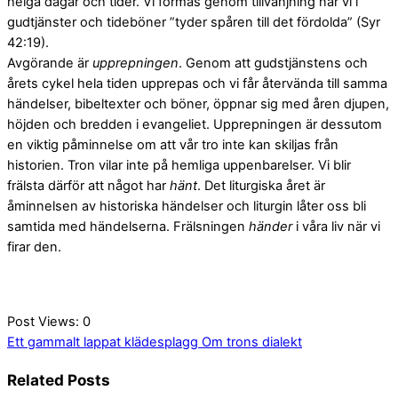
helga dagar och tider. Vi formas genom tillvänjning när vi i
gudtjänster och tideböner ”tyder spåren till det fördolda” (Syr
42:19).
Avgörande är
upprepningen
. Genom att gudstjänstens och
årets cykel hela tiden upprepas och vi får återvända till samma
händelser, bibeltexter och böner, öppnar sig med åren djupen,
höjden och bredden i evangeliet. Upprepningen är dessutom
en viktig påminnelse om att vår tro inte kan skiljas från
historien. Tron vilar inte på hemliga uppenbarelser. Vi blir
frälsta därför att något har
hänt
. Det liturgiska året är
åminnelsen av historiska händelser och liturgin låter oss bli
samtida med händelserna. Frälsningen
händer
i våra liv när vi
firar den.
Post Views:
0
Ett gammalt lappat klädesplagg
Om trons dialekt
Related Posts