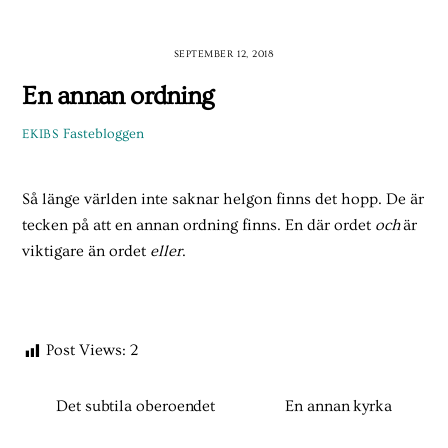
Skip
to
SEPTEMBER 12, 2018
content
En annan ordning
Fastebloggen
EKIBS
Så länge världen inte saknar helgon finns det hopp. De är
tecken på att en annan ordning finns. En där ordet
och
är
viktigare än ordet
eller
.
Post Views:
2
Det subtila oberoendet
En annan kyrka