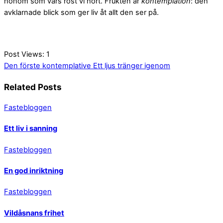
honom som vars röst vi hört. Frukten är
kontemplation
: den
avklarnade blick som ger liv åt allt den ser på.
Post Views:
1
Den förste kontemplative
Ett ljus tränger igenom
Related Posts
Fastebloggen
Ett liv i sanning
Fastebloggen
En god inriktning
Fastebloggen
Vildåsnans frihet