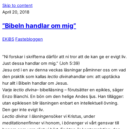
Skip to content
April 20, 2018
”Bibeln handlar om mig”
EKiBS
Fastebloggen
”Ni forskar i skrifterna därför att ni tror att de kan ge er evigt liv.
Just dessa handlar om mig.” (Joh 5:39)
Jesu ord i en av denna veckas läsningar påminner oss om vad
den praktik som kallas
lectio divina
handlar om: att upptäcka
hur allt i Bibeln handlar om Jesus.
Varje
lectio divina
– bibelläsning – förutsätter en epikles, säger
Enzo Bianchi. En bön om den helige Andes ljus. Han tillägger:
utan epiklesen blir läsningen enbart en intellektuell övning.
Den ger inte evigt liv.
Lectio divina
: I
läsningen
söker vi Kristus, under
meditationen
finner vi honom, i
bönen
ger vi vårt gensvar till