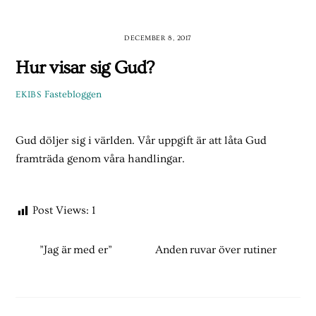
Skip
to
DECEMBER 8, 2017
content
Hur visar sig Gud?
Fastebloggen
EKIBS
Gud döljer sig i världen. Vår uppgift är att låta Gud
framträda genom våra handlingar.
Post Views:
1
”Jag är med er”
Anden ruvar över rutiner