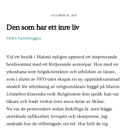
Skip
to
OCTOBER 18, 2017
content
Den som har ett inre liv
Fastebloggen
EKIBS
Vid ett besök i Malmö nyligen uppstod ett inspirerande
bordssamtal med ett förtjusande seniorpar. Hon med en
yrkesbana som högskolerektor och utbildare av lärare,
som i slutet av 1970-talet skapat en ny, uppmärksammad
modell för utbildning av religionslärare byggd på Martin
Lönnebos klassiska verk
Religionens fem språk
; han var
läkare och hade verkat över stora delar av Skåne.
Nu var de pensionärer sedan åtskilliga år, men bägge
utstrålade nyfikenhet, livsaptit och skarpsinne. Jag
undrade hur de tillbringade sin tid. Hur höll de sig