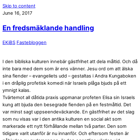
Skip to content
June 16, 2017
En fredsmäklande handling
EKiBS
Fastebloggen
I den bibliska kulturen innebär gästfrihet att dela måltid. Och då
inte bara med dem som är ens vänner. Jesu ord om att älska
sina fiender – evangeliets udd – gestaltas i Andra Kungaboken
i en dråplig profetisk komedi när Israels plåga bjuds på ett
ymnigt kalas.
Tvärtemot all dåtida praxis uppmanar profeten Elisa sin Israels
kung att bjuda den besegrade fienden på en festmåltid. Det
var minst sagt uppseendeväckande. En gästfrihet av det slag
som nu visas var i den antika kulturen en social akt som
markerade ett nytt förhållande mellan två parter. Den som
tidigare varit utanför är nu innanför. Och eftersom festen är