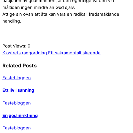
påbjuden av gudsmannen, är den egentlige värden vid
måltiden ingen mindre än Gud själv.
Att ge sin ovän att äta kan vara en radikal, fredsmäklande
handling.
Post Views:
0
Klostrets rangordning
Ett sakramentalt skeende
Related Posts
Fastebloggen
Ett liv i sanning
Fastebloggen
En god inriktning
Fastebloggen