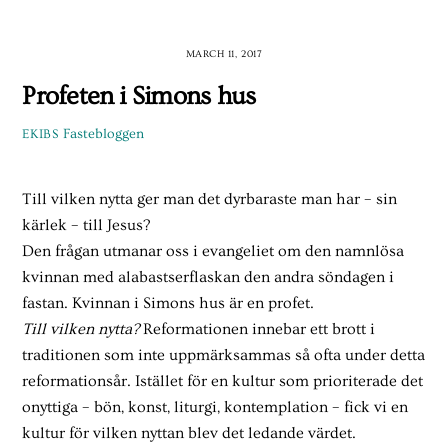
Skip
to
MARCH 11, 2017
content
Profeten i Simons hus
Fastebloggen
EKIBS
Till vilken nytta ger man det dyrbaraste man har – sin
kärlek – till Jesus?
Den frågan utmanar oss i evangeliet om den namnlösa
kvinnan med alabastserflaskan den andra söndagen i
fastan. Kvinnan i Simons hus är en profet.
Till vilken nytta?
Reformationen innebar ett brott i
traditionen som inte uppmärksammas så ofta under detta
reformationsår. Istället för en kultur som prioriterade det
onyttiga – bön, konst, liturgi, kontemplation – fick vi en
kultur för vilken nyttan blev det ledande värdet.