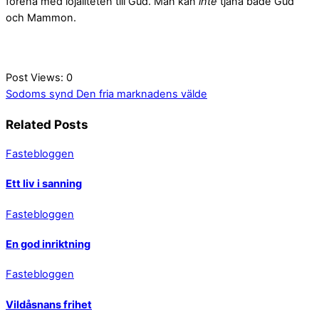
förena med lojaliteten till Gud. Man kan
inte
tjäna både Gud
och Mammon.
Post Views:
0
Sodoms synd
Den fria marknadens välde
Related Posts
Fastebloggen
Ett liv i sanning
Fastebloggen
En god inriktning
Fastebloggen
Vildåsnans frihet