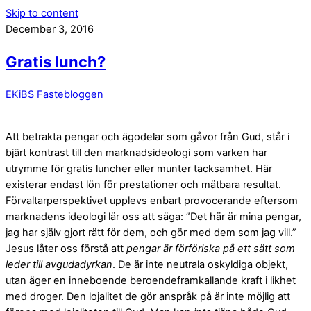
Skip to content
December 3, 2016
Gratis lunch?
EKiBS
Fastebloggen
Att betrakta pengar och ägodelar som gåvor från Gud, står i
bjärt kontrast till den marknadsideologi som varken har
utrymme för gratis luncher eller munter tacksamhet. Här
existerar endast lön för prestationer och mätbara resultat.
Förvaltarperspektivet upplevs enbart provocerande eftersom
marknadens ideologi lär oss att säga: ”Det här är mina pengar,
jag har själv gjort rätt för dem, och gör med dem som jag vill.”
Jesus låter oss förstå att
pengar är förföriska på ett sätt som
leder till avgudadyrkan
. De är inte neutrala oskyldiga objekt,
utan äger en inneboende beroendeframkallande kraft i likhet
med droger. Den lojalitet de gör anspråk på är inte möjlig att