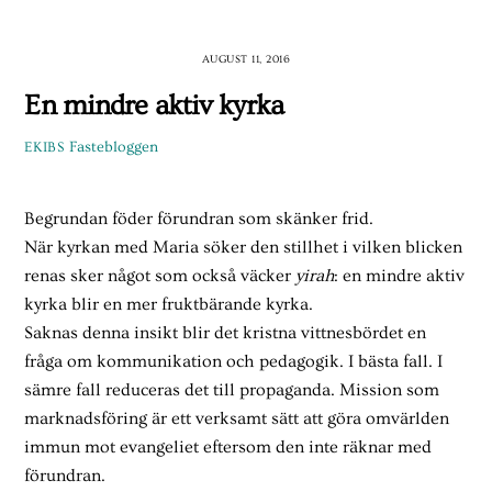
Skip
to
AUGUST 11, 2016
content
En mindre aktiv kyrka
Fastebloggen
EKIBS
Begrundan föder förundran som skänker frid.
När kyrkan med Maria söker den stillhet i vilken blicken
renas sker något som också väcker
yirah
: en mindre aktiv
kyrka blir en mer fruktbärande kyr­ka.
Saknas denna insikt blir det kristna vittnesbördet en
fråga om kommunikation och pedagogik. I bästa fall. I
sämre fall reduceras det till propaganda. Mission som
marknadsföring är ett verksamt sätt att göra omvärlden
immun mot evangeliet eftersom den inte räknar med
förundran.