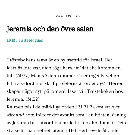
Skip
to
MARCH 18, 2016
content
Jeremia och den övre salen
Fastebloggen
EKIBS
Tröstebokens tema är en ny framtid för Israel. Det
fastslås inte
när
, utan sägs bara att ”det ska komma en
tid” (31:27) Men
att
den kommer råder inget tvivel om.
Ett nyckelord hos skriftprofeterna är ordet
nytt
. ”Herren
skapar något nytt på jorden”, läser vi i Trösteboken hos
Jeremia. (31:22).
Kulmen nås i de märkliga orden i 31:31-34 om ett
nytt
förbund
, som inleder det avsnitt som i en kristen läsning
av Jeremia bok utgör hela profetbokens höjdpunkt. Detta
stycke är i sin helhet citerat i Hebreerbrevets åttonde