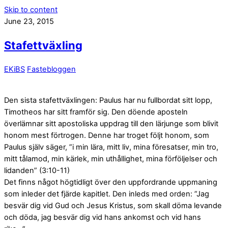
Skip to content
June 23, 2015
Stafettväxling
EKiBS
Fastebloggen
Den sista stafettväxlingen: Paulus har nu fullbordat sitt lopp,
Timotheos har sitt framför sig. Den döende aposteln
överlämnar sitt apostoliska uppdrag till den lärjunge som blivit
honom mest förtrogen. Denne har troget följt honom, som
Paulus själv säger, ”i min lära, mitt liv, mina föresatser, min tro,
mitt tålamod, min kärlek, min uthållighet, mina förföljelser och
lidanden” (3:10-11)
Det finns något högtidligt över den uppfordrande uppmaning
som inleder det fjärde kapitlet. Den inleds med orden: ”Jag
besvär dig vid Gud och Jesus Kristus, som skall döma levande
och döda, jag besvär dig vid hans ankomst och vid hans