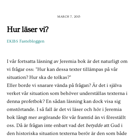
Skip
to
MARCH 7, 2015
content
Hur läser vi?
Fastebloggen
EKIBS
I vår fortsatta läsning av Jeremia bok är det naturligt om
vi frågar oss: ”Hur kan dessa texter tillämpas på vår
situation? Hur ska de tolkas?”
Eller borde vi snarare vända på frågan? Är det i själva
verket vår situation som behöver underställas texterna i
denna profetbok? En sådan läsning kan dock visa sig
omstörtande. I så fall är det vi läser och hör i Jeremia
bok långt mer avgörande för vår framtid än vi föreställt
oss. Då är frågan inte enbart vad det
betydde
att Gud i
den historiska situation texterna berör är den som både