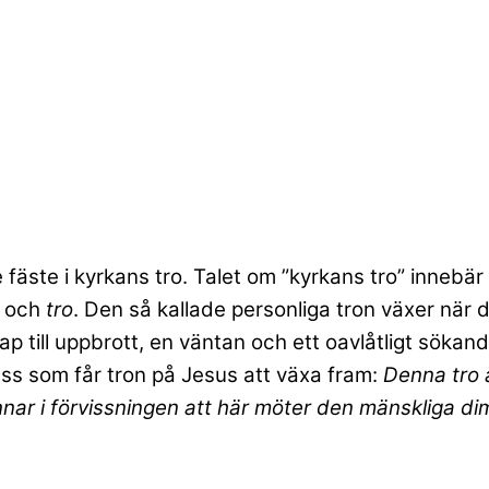
e fäste i kyrkans tro. Talet om ”kyrkans tro” innebär
och
tro
. Den så kallade personliga tron växer när 
p till uppbrott, en väntan och ett oavlåtligt sökand
s som får tron på Jesus att växa fram:
Denna tro ä
ynnar i förvissningen att här möter den mänskliga 