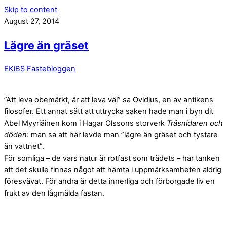
Skip to content
August 27, 2014
Lägre än gräset
EKiBS
Fastebloggen
”Att leva obemärkt, är att leva väl” sa Ovidius, en av antikens
filosofer. Ett annat sätt att uttrycka saken hade man i byn dit
Abel Myyriäinen kom i Hagar Olssons storverk
Träsnidaren och
döden
: man sa att här levde man ”lägre än gräset och tystare
än vattnet”.
För somliga – de vars natur är rotfast som trädets – har tanken
att det skulle finnas något att hämta i uppmärksamheten aldrig
föresvävat. För andra är detta innerliga och förborgade liv en
frukt av den lågmälda fastan.