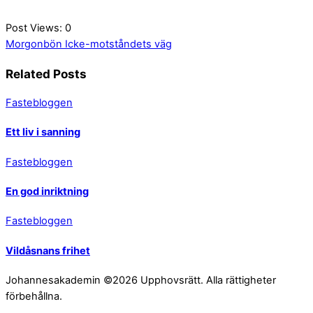
Post Views:
0
Morgonbön
Icke-motståndets väg
Related Posts
Fastebloggen
Ett liv i sanning
Fastebloggen
En god inriktning
Fastebloggen
Vildåsnans frihet
Johannesakademin ©2026 Upphovsrätt. Alla rättigheter
förbehållna.