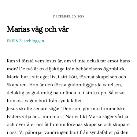
Skip
to
DECEMBER 20, 2013
content
Marias väg och vår
Fastebloggen
EKIBS
Kan vi förstå vem Jesus är, om vi inte också tar emot hans
mor? De två är oskiljaktiga från bebådelsens ögonblick.
Maria har i sitt eget liv, i sitt kött, förenat skapelsen och
Skaparen. Hon är den första gudomliggjorda varelsen,
del­aktig av gudomlig natur ända in i sin kropp. Så visar
hon oss vägen bort från syndafallet.
Jesus skulle senare säga: ”Den som gör min himmelske
Faders vilja är … min mor.” När vi likt Maria säger vårt ja
och överlåter oss åt honom förenas skapelse och skapare
i oss. Vi påbörjar vandringen bort från syndafallet på den