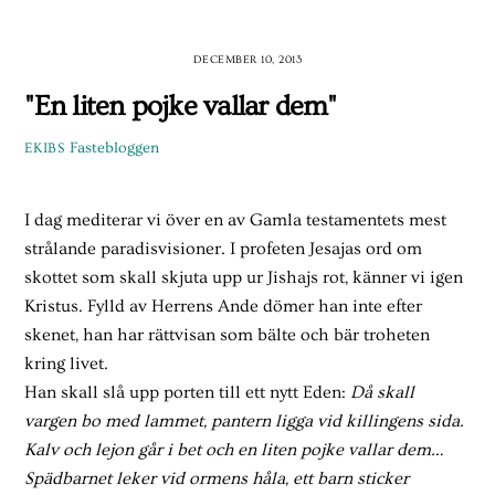
Skip
to
DECEMBER 10, 2013
content
"En liten pojke vallar dem"
Fastebloggen
EKIBS
I dag mediterar vi över en av Gamla testamentets mest
strålande paradisvisioner. I profeten Jesajas ord om
skottet som skall skjuta upp ur Jishajs rot, känner vi igen
Kristus. Fylld av Herrens Ande dömer han inte efter
skenet, han har rättvisan som bälte och bär troheten
kring livet.
Han skall slå upp porten till ett nytt Eden:
Då skall
vargen bo med lammet, pantern ligga vid killingens sida.
Kalv och lejon går i bet och en liten pojke vallar dem…
Spädbarnet leker vid ormens håla, ett barn sticker