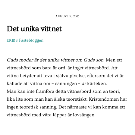
Skip
to
AUGUST 5, 2013
content
Det unika vittnet
Fastebloggen
EKIBS
Guds moder är det unika vittnet om Guds son.
Men ett
vittnesbörd som bara är ord, är inget vittnesbörd. Att
vittna betyder att leva i självutgivelse, eftersom det vi är
kallade att vittna om – sanningen –
är
kärleken.
Man kan inte framföra detta vittnesbörd som en teori,
lika lite som man kan älska teoretiskt. Kristendomen har
ingen teoretisk sanning. Det närmaste vi kan komma ett
vittnesbörd med våra läppar är lovsången