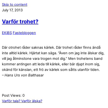
Skip to content
July 17, 2013
Varför trohet?
EKiBS
Fastebloggen
Där otrohet råder saknas kärlek. Där trohet råder finns ändå
inte alltid kärlek. Hjärtat kan säga. ”Även om jag inte älskar dig,
vill jag åtminstone vara trogen mot dig.” Men trohetens band
kommer antingen att leda till kärlek, eller bär djupt inom sig,
okänd för känslan, ett frö av kärlek som såtts utanför tiden.
– Hans Urs von Balthasar
Post Views:
0
Varför tala?
Varför älska?