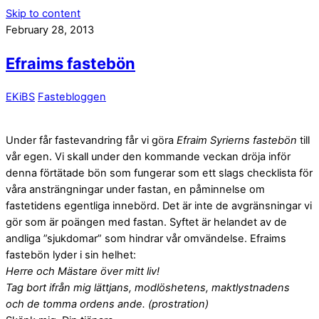
Skip to content
February 28, 2013
Efraims fastebön
EKiBS
Fastebloggen
Under får fastevandring får vi göra
Efraim Syrierns fastebön
till
vår egen. Vi skall under den kommande veckan dröja inför
denna förtätade bön som fungerar som ett slags checklista för
våra ansträngningar under fastan, en påminnelse om
fastetidens egentliga innebörd. Det är inte de avgränsningar vi
gör som är poängen med fastan. Syftet är helandet av de
andliga ”sjukdomar” som hindrar vår omvändelse. Efraims
fastebön lyder i sin helhet:
Herre och Mästare över mitt liv!
Tag bort ifrån mig lättjans, modlöshetens, maktlystnadens
och de tomma ordens ande. (prostration)