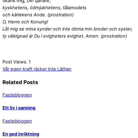
Skänk mig, Din tjänare,
kyskhetens, ödmjukhetens, tålamodets
och kärlekens Ande. (prostration)
O, Herre och Konung!
Låt mig se mina synder och inte döma min broder och syster,
ty välsignad är Du i evigheters evighet. Amen. (prostration)
Post Views:
1
Vår egen kraft räcker inte
Lättjan
Related Posts
Fastebloggen
Ett liv i sanning
Fastebloggen
En god inriktning