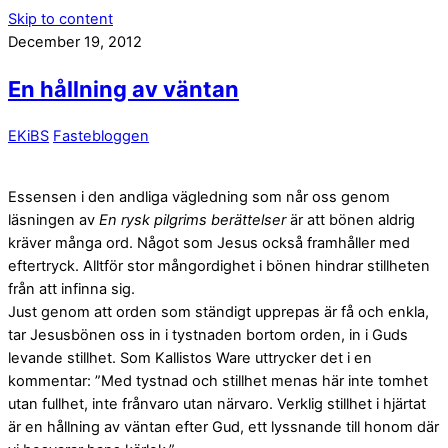
Skip to content
December 19, 2012
En hållning av väntan
EKiBS
Fastebloggen
Essensen i den andliga vägledning som når oss genom
läsningen av
En rysk pilgrims berättelser
är att bönen aldrig
kräver många ord. Något som Jesus också framhåller med
eftertryck. Alltför stor mångordighet i bönen hindrar stillheten
från att infinna sig.
Just genom att orden som ständigt upprepas är få och enkla,
tar Jesusbönen oss in i tystnaden bortom orden, in i Guds
levande stillhet. Som Kallistos Ware uttrycker det i en
kommentar: ”Med tystnad och stillhet menas här inte tomhet
utan fullhet, inte frånvaro utan närvaro. Verklig stillhet i hjärtat
är en hållning av väntan efter Gud, ett lyssnande till honom där