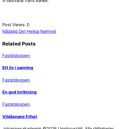
vi besvarar hans kärlek.”
Post Views:
0
Nådatid
Det Heliga Namnet
Related Posts
Fastebloggen
Ett liv i sanning
Fastebloggen
En god inriktning
Fastebloggen
Vildåsnans frihet
Johannesakademin ©2026 Upphovsrätt. Alla rättigheter