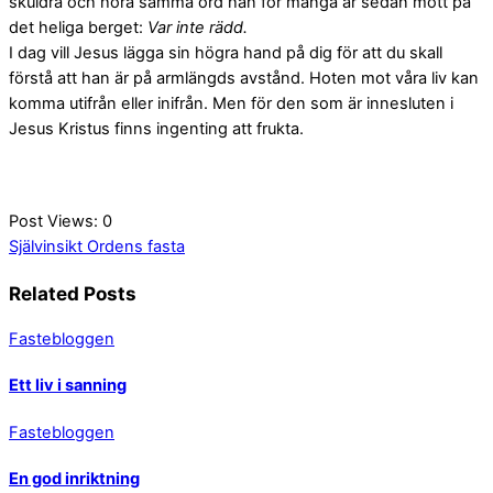
skuldra och höra samma ord han för många år sedan mött på
det heliga berget:
Var inte rädd.
I dag vill Jesus lägga sin högra hand på dig för att du skall
förstå att han är på armlängds avstånd. Hoten mot våra liv kan
komma utifrån eller inifrån. Men för den som är innesluten i
Jesus Kristus finns ingenting att frukta.
Post Views:
0
Självinsikt
Ordens fasta
Related Posts
Fastebloggen
Ett liv i sanning
Fastebloggen
En god inriktning