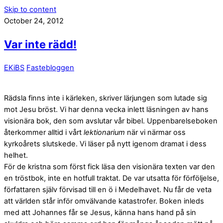
Skip to content
October 24, 2012
Var inte rädd!
EKiBS
Fastebloggen
Rädsla finns inte i kärleken, skriver lärjungen som lutade sig
mot Jesu bröst. Vi har denna vecka inlett läsningen av hans
visionära bok, den som avslutar vår bibel. Uppenbarelseboken
återkommer alltid i vårt
lektionarium
när vi närmar oss
kyrkoårets slutskede. Vi läser på nytt igenom dramat i dess
helhet.
För de kristna som först fick läsa den visionära texten var den
en tröstbok, inte en hotfull traktat. De var utsatta för förföljelse,
författaren själv förvisad till en ö i Medelhavet. Nu får de veta
att världen står inför omvälvande katastrofer. Boken inleds
med att Johannes får se Jesus, känna hans hand på sin