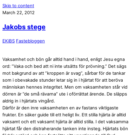
Skip to content
March 22, 2012
Jakobs stege
EKiBS
Fastebloggen
Vaksamhet och bön går alltid hand i hand, enligt Jesu egna
ord: ”Vaka och bed att ni inte utsätts för prövning.” Det sägs
mot bakgrund av att ”kroppen är svag”, sårbar för de tankar
som i obevakade stunder letar sig in i hjärtat för att beröva
människan hennes integritet. Men om vaksamheten står vid
dörren är ”de små rävarna” ute i oförrättat ärende. De släpps
aldrig in i hjärtats vingård.
Därför är den inre vaksamheten en av fastans viktigaste
frukter. En säker guide till ett heligt liv. Ett stilla hjärta är alltid
vaksamt och ett vaksamt hjärta är alltid stilla. I det vaksamma
hjärtat får den distraherande tanken inte insteg. Hjärtats bön