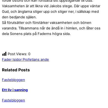
förblir ostörd och kan fortsätta sitt uppstigande till Gud.
Vaksamheten är att likna vid Jakobs stege. Där uppe väntar
Gud, och änglarna stiger upp och stiger ner, i sällskap med
den bedjande själen.
Så förutsätter och förstärker vaksamheten och bönen
varandra. Tillsammans når de ändå in i himlen, och låter oss
dela Sonens plats på Faderns högra sida.
Post Views:
0
Fader Isidor
Profetians ande
Related Posts
Fastebloggen
Ett liv i sanning
Fastebloggen