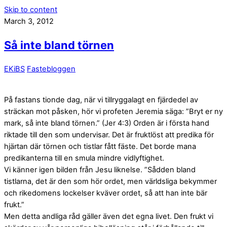
Skip to content
March 3, 2012
Så inte bland törnen
EKiBS
Fastebloggen
På fastans tionde dag, när vi tillryggalagt en fjärdedel av
sträckan mot påsken, hör vi profeten Jeremia säga: ”Bryt er ny
mark, så inte bland törnen.” (Jer 4:3) Orden är i första hand
riktade till den som undervisar. Det är fruktlöst att predika för
hjärtan där törnen och tistlar fått fäste. Det borde mana
predikanterna till en smula mindre vidlyftighet.
Vi känner igen bilden från Jesu liknelse. ”Sådden bland
tistlarna, det är den som hör ordet, men världsliga bekymmer
och rikedomens lockelser kväver ordet, så att han inte bär
frukt.”
Men detta andliga råd gäller även det egna livet. Den frukt vi