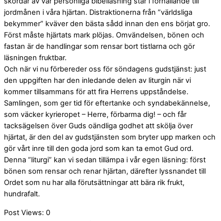
skördar av vår personliga bibelläsning står i förhållande till
jordmånen i våra hjärtan. Distraktionerna från ”världsliga
bekymmer” kväver den bästa sådd innan den ens börjat gro.
Först måste hjärtats mark plöjas. Omvändelsen, bönen och
fastan är de handlingar som rensar bort tistlarna och gör
läsningen fruktbar.
Och när vi nu förbereder oss för söndagens gudstjänst: just
den uppgiften har den inledande delen av liturgin när vi
kommer tillsammans för att fira Herrens uppståndelse.
Samlingen, som ger tid för eftertanke och syndabekännelse,
som väcker kyrieropet – Herre, förbarma dig! – och får
tacksägelsen över Guds oändliga godhet att skölja över
hjärtat, är den del av gudstjänsten som bryter upp marken och
gör vårt inre till den goda jord som kan ta emot Gud ord.
Denna ”liturgi” kan vi sedan tillämpa i vår egen läsning: först
bönen som rensar och renar hjärtan, därefter lyssnandet till
Ordet som nu har alla förutsättningar att bära rik frukt,
hundrafalt.
Post Views:
0