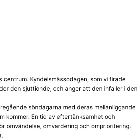
rets centrum. Kyndelsmässodagen, som vi firade
er den sjuttionde, och anger att den infaller i den
 föregående söndagarna med deras mellanliggande
som kommer. En tid av eftertänksamhet och
 för omvändelse, omvärdering och omprioritering.
a.