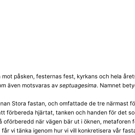
ken mot påsken, festernas fest, kyrkans och hela å
 som även motsvaras av
septuagesima
. Namnet betyd
 innan Stora fastan, och omfattade de tre närmast
att förbereda hjärtat, tanken och handen för det 
stå oförberedd när vägen bär ut i öknen, metaforen
år vi tänka igenom hur vi vill konkretisera vår fast