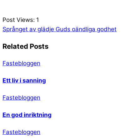
Post Views:
1
Språnget av glädje
Guds oändliga godhet
Related Posts
Fastebloggen
Ett liv i sanning
Fastebloggen
En god inriktning
Fastebloggen