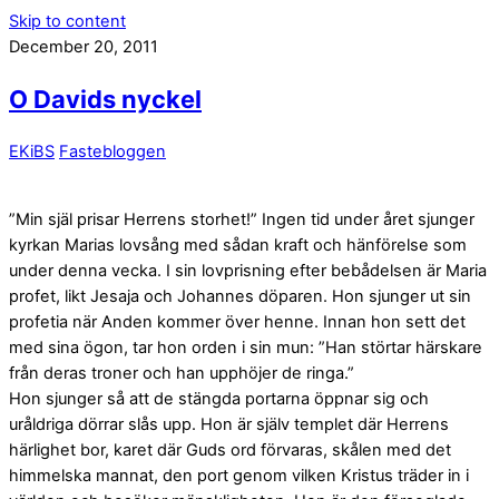
Skip to content
December 20, 2011
O Davids nyckel
EKiBS
Fastebloggen
”Min själ prisar Herrens storhet!” Ingen tid under året sjunger
kyrkan Marias lovsång med sådan kraft och hänförelse som
under denna vecka. I sin lovprisning efter bebådelsen är Maria
profet, likt Jesaja och Johannes döparen. Hon sjunger ut sin
profetia när Anden kommer över henne. Innan hon sett det
med sina ögon, tar hon orden i sin mun: ”Han störtar härskare
från deras troner och han upphöjer de ringa.”
Hon sjunger så att de stängda portarna öppnar sig och
uråldriga dörrar slås upp. Hon är själv templet där Herrens
härlighet bor, karet där Guds ord förvaras, skålen med det
himmelska mannat, den port genom vilken Kristus träder in i