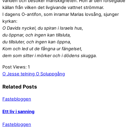
världen och besöker mänskligheten. Hon är den förseglade
källan från vilken det livgivande vattnet strömmar.
I dagens O-antifon, som inramar Marias lovsång, sjunger
kyrkan:
O Davids nyckel, du spiran i Israels hus,
du öppnar, och ingen kan tillsluta,
du tillsluter, och ingen kan öppna,
Kom och led ut de fångna ur fängelset,
dem som sitter i mörker och i dödens skugga.
Post Views:
1
O Jesse telning
O Soluppgång
Related Posts
Fastebloggen
Ett liv i sanning
Fastebloggen