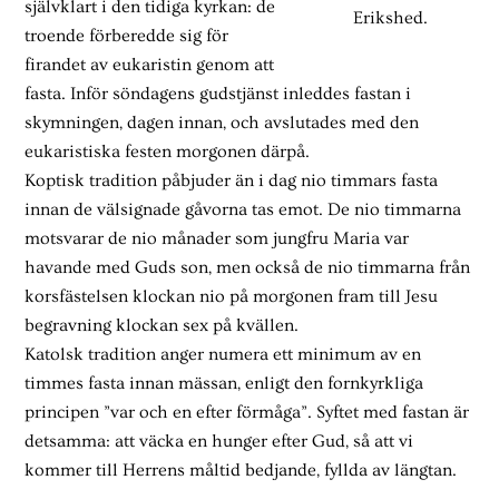
självklart i den tidiga kyrkan: de
Erikshed.
troende förberedde sig för
firandet av eukaristin genom att
fasta. Inför söndagens gudstjänst inleddes fastan i
skymningen, dagen innan, och avslutades med den
eukaristiska festen morgonen därpå.
Koptisk tradition påbjuder än i dag nio timmars fasta
innan de välsignade gåvorna tas emot. De nio timmarna
motsvarar de nio månader som jungfru Maria var
havande med Guds son, men också de nio timmarna från
korsfästelsen klockan nio på morgonen fram till Jesu
begravning klockan sex på kvällen.
Katolsk tradition anger numera ett minimum av en
timmes fasta innan mässan, enligt den fornkyrkliga
principen ”var och en efter förmåga”. Syftet med fastan är
detsamma: att väcka en hunger efter Gud, så att vi
kommer till Herrens måltid bedjande, fyllda av längtan.