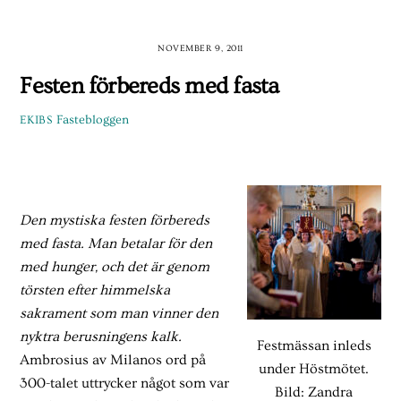
Skip
to
NOVEMBER 9, 2011
content
Festen förbereds med fasta
Fastebloggen
EKIBS
Den mystiska festen förbereds
med fasta. Man betalar för den
med hunger, och det är genom
törsten efter himmelska
sakrament som man vinner den
nyktra berusningens kalk.
Festmässan inleds
Ambrosius av Milanos ord på
under Höstmötet.
300-talet uttrycker något som var
Bild: Zandra