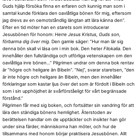
Guds hjälp försöka finna en erfaren och kunnig man som i
samtal kunde förklara den oavlåtliga bönen för mig, eftersom
jag drevs av en oemotståndlig längtan att lära känna den”.
Efter en tid möter han en
starets
som introducerar
Jesusbönen för honom:
Herre Jesus Kristus, Guds son,
förbarma dig över mig.
Den gamle säger: ”Hur man lär sig
denna bön skall vi läsa om i min bok. Den heter
Filokalia
. Den
innehåller den fullständiga och utförliga vetenskapen om den
oavlåtliga inre bönen…” Pilgrimen undrar om denna bok rentav
är ”högre och heligare än Bibeln”. ”Nej”, svarar staretsen, ”den
är inte högre och heligare än Bibeln, men den innehåller
förklaringar som kastar ljus över det som är fördolt i Bibeln och
som i sin upphöjdhet är svårförståeligt för vårt begränsade
förstånd.”
Pilgrimen får med sig boken, och fortsätter sin vandring för att
lära den ständiga bönens hemlighet. Återstoden av
berättelsen handlar om de upptäckter och insikter han gör
under sina färder, människorna han möter, och hur de
tillsammans med honom börjar praktisera Jesusbönen. Allt