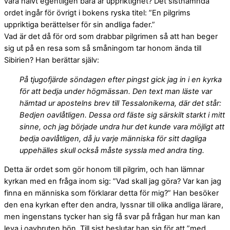
vara naivt egentligen bara är uppriktighet? Det sistnämnda
ordet ingår för övrigt i bokens ryska titel: ”En pilgrims
uppriktiga berättelser för sin andliga fader.”
Vad är det då för ord som drabbar pilgrimen så att han beger
sig ut på en resa som så småningom tar honom ända till
Sibirien? Han berättar själv:
På tjugofjärde söndagen efter pingst gick jag in i en kyrka
för att bedja under högmässan. Den text man läste var
hämtad ur apostelns brev till Tessalonikerna, där det står:
Bedjen oavlåtligen. Dessa ord fäste sig särskilt starkt i mitt
sinne, och jag började undra hur det kunde vara möjligt att
bedja oavlåtligen, då ju varje människa för sitt dagliga
uppehälles skull också måste syssla med andra ting.
Detta är ordet som gör honom till pilgrim, och han lämnar
kyrkan med en fråga inom sig: ”Vad skall jag göra? Var kan jag
finna en människa som förklarar detta för mig?” Han besöker
den ena kyrkan efter den andra, lyssnar till olika andliga lärare,
men ingenstans tycker han sig få svar på frågan hur man kan
leva i oavbruten bön. Till sist beslutar han sig för att ”med