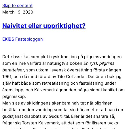
Skip to content
March 19, 2020
Naivitet eller uppriktighet?
EKiBS
Fastebloggen
Det klassiska exemplet i rysk tradition på pilgrimsvandringen
som en inre vallfärd är naturligtvis boken
En rysk pilgrims
berättelser
, som utkom i svensk översättning första gången
1961, och då med förord av Tito Colliander. Det är en bok jag
själv haft både som retreatläsning och fasteläsning under
årens lopp, och Kälvemark ägnar den några sidor i kapitlet om
pilgrimskap.
Man slås av skildringens skenbara naivitet när pilgrimen
berättar om den vandring som tar sin början efter att han i en
gudstjänst drabbats av Guds tilltal. Eller är det snarare så,
frågar sig Torsten Kälvemark, att det som för läsaren tycks