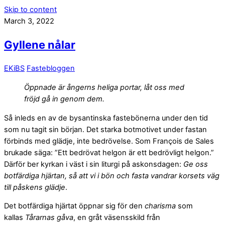
Skip to content
March 3, 2022
Gyllene nålar
EKiBS
Fastebloggen
Öppnade är ångerns heliga portar, låt oss med
fröjd gå in genom dem.
Så inleds en av de bysantinska fastebönerna under den tid
som nu tagit sin början. Det starka botmotivet under fastan
förbinds med glädje, inte bedrövelse. Som François de Sales
brukade säga: ”Ett bedrövat helgon är ett bedrövligt helgon.”
Därför ber kyrkan i väst i sin liturgi på askonsdagen:
Ge oss
botfärdiga hjärtan, så att vi i bön och fasta vandrar korsets väg
till påskens glädje
.
Det botfärdiga hjärtat öppnar sig för den
charisma
som
kallas
Tårarnas gåva
, en gråt väsensskild från