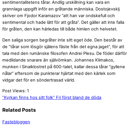
sentimentalitetens tårar. Andlig urskillning kan vara en
grannlaga uppgift inför en gråtande människa. Dostojevskij
skriver om Fjodor Karamazov ”att han var ondskefull och
sentimental och hade lätt för att gråta”. Det gäller att inte falla
för gråten, den kan härledas till både himlen och helvetet.
Den saliga sorgen begråter inte sitt eget öde. Den består av
de ”tårar som lösgör själens fäste från det egna jaget”, för att
tala med den rumänske filosofen Andrei Plesu. De föder därför
medlidande snarare än självömkan. Johannes Klimakos,
munken i Sinaiklostret på 600-talet, kallar dessa tårar ”gyllene
nålar” eftersom de punkterar hjärtat med den kärlek som
vidgar det för en söndertrasad värld.
Post Views:
1
”Kyrkan finns hos sitt folk”
Fri först bland de döda
Related Posts
Fastebloggen