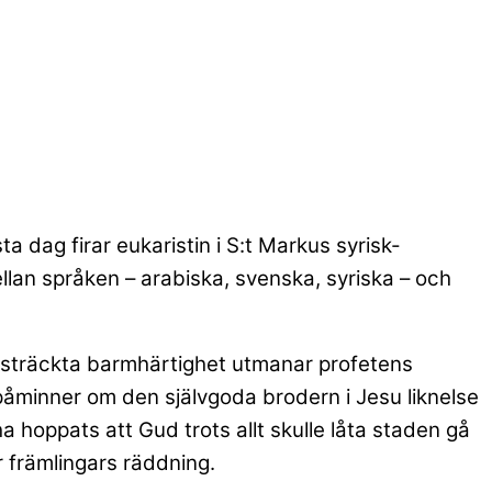
a dag firar eukaristin i S:t Markus syrisk-
llan språken – arabiska, svenska, syriska – och
idsträckta barmhärtighet utmanar profetens
påminner om den självgoda brodern i Jesu liknelse
hoppats att Gud trots allt skulle låta staden gå
r främlingars räddning.