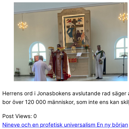
Herrens ord i Jonasbokens avslutande rad säger a
bor över 120 000 människor, som inte ens kan ski
Post Views:
0
Nineve och en profetisk universalism
En ny början