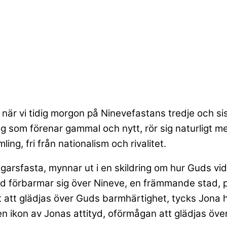
när vi tidig morgon på Ninevefastans tredje och sist
g som förenar gammal och nytt, rör sig naturligt me
ing, fri från nationalism och rivalitet.
agarsfasta, mynnar ut i en skildring om hur Guds v
ud förbarmar sig över Nineve, en främmande stad, 
tt glädjas över Guds barmhärtighet, tycks Jona ha 
n ikon av Jonas attityd, oförmågan att glädjas öve