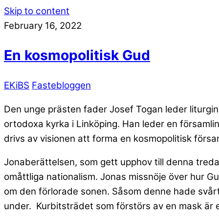
Skip to content
February 16, 2022
En kosmopolitisk Gud
EKiBS
Fastebloggen
Den unge prästen fader Josef Togan leder liturgin 
ortodoxa kyrka i Linköping. Han leder en församlin
drivs av visionen att forma en kosmopolitisk församl
Jonaberättelsen, som gett upphov till denna tred
omåttliga nationalism. Jonas missnöje över hur G
om den förlorade sonen. Såsom denne hade svårt a
under. Kurbitsträdet som förstörs av en mask är e