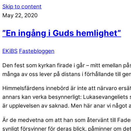
Skip to content
May 22, 2020
”En ingång i Guds hemlighet”
EKiBS
Fastebloggen
Den fest som kyrkan firade i går – mitt emellan pås
många av oss lever på distans i förhållande till
Himmelsfärdens innebörd är inte att närvaro ersätt
annars kan verka besynnerligt: Lukasevangeliets s
är upplevelsen av saknad. Men här anar vi något 
Är de medvetna om att han som återvänt till Fadern
synligt försvinner för deras blick, påminner om d