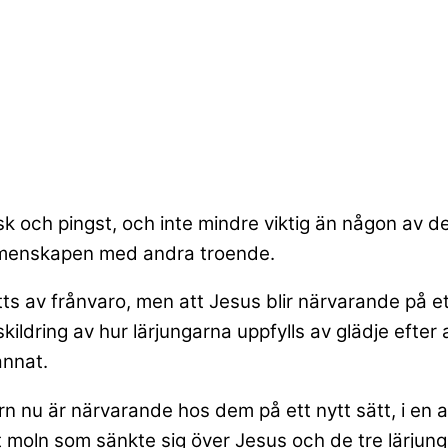
k och pingst, och inte mindre viktig än någon av des
 gemenskapen med andra troende.
s av frånvaro, men att Jesus blir närvarande på ett 
kildring av hur lärjungarna uppfylls av glädje efte
annat.
 nu är närvarande hos dem på ett nytt sätt, i en a
et moln som sänkte sig över Jesus och de tre lärju