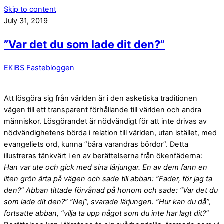
Skip to content
July 31, 2019
”Var det du som lade dit den?”
EKiBS
Fastebloggen
Att lösgöra sig från världen är i den asketiska traditionen
vägen till ett transparent förhållande till världen och andra
människor. Lösgörandet är nödvändigt för att inte drivas av
nödvändighetens börda i relation till världen, utan istället, med
evangeliets ord, kunna ”bära varandras bördor”. Detta
illustreras tänkvärt i en av berättelserna från ökenfäderna:
Han var ute och gick med sina lärjungar. En av dem fann en
liten grön ärta på vägen och sade till abban: ”Fader, för jag ta
den?” Abban tittade förvånad på honom och sade: ”Var det du
som lade dit den?” ”Nej”, svarade lärjungen. ”Hur kan du då”,
fortsatte abban, ”vilja ta upp något som du inte har lagt dit?”