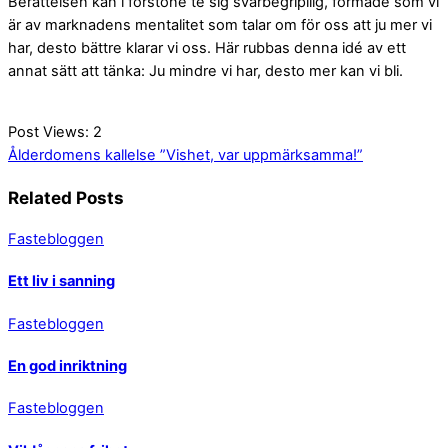
Berättelsen kan i förstone te sig svårbegripllig, formade som vi
är av marknadens mentalitet som talar om för oss att ju mer vi
har, desto bättre klarar vi oss. Här rubbas denna idé av ett
annat sätt att tänka: Ju mindre vi har, desto mer kan vi bli.
Post Views:
2
Ålderdomens kallelse
”Vishet, var uppmärksamma!”
Related Posts
Fastebloggen
Ett liv i sanning
Fastebloggen
En god inriktning
Fastebloggen