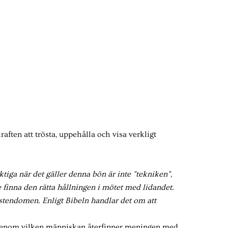
raften att trösta, uppehålla och visa verkligt
tiga när det gäller denna bön är inte ”tekniken”,
te finna den rätta hållningen i mötet med lidandet.
istendomen. Enligt Bibeln handlar det om att
et genom vilken människan återfinner meningen med