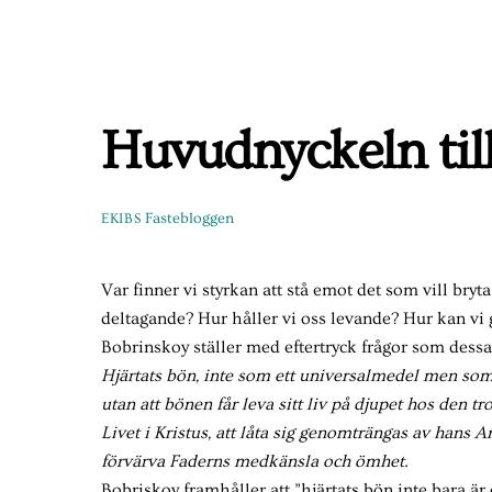
Skip
to
content
Huvudnyckeln till
Fastebloggen
EKIBS
Var finner vi styrkan att stå emot det som vill bryta
deltagande? Hur håller vi oss levande? Hur kan vi
Bobrinskoy ställer med eftertryck frågor som dessa
Hjärtats bön, inte som ett universalmedel men som 
utan att bönen får leva sitt liv på djupet hos den t
Livet i Kristus, att låta sig genomträngas av hans
förvärva Faderns medkänsla och ömhet.
Bobriskoy framhåller att ”hjärtats bön inte bara 