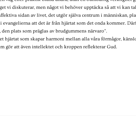
nget vi diskuterar, men något vi behöver upptäcka så att vi kan t
 affektiva sidan av livet, det utgör själva centrum i människan, p
i evangelierna att det är från hjärtat som det onda kommer. Därfö
e, den plats som präglas av brudgummens närvaro”.
t hjärtat som skapar harmoni mellan alla våra förmågor, känslo
som gör att även intellektet och kroppen reflekterar Gud.