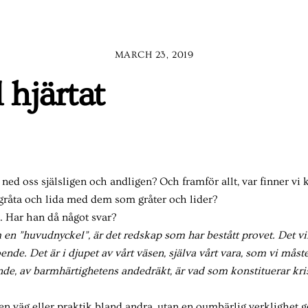
MARCH 23, 2019
 hjärtat
 ned oss själsligen och andligen? Och framför allt, var finner vi k
 gråta och lida med dem som gråter och lider?
. Har han då något svar?
en ”huvudnyckel”, är det redskap som har bestått provet. Det vik
roende. Det är i djupet av vårt väsen, själva vårt vara, som vi mås
 Ande, av barmhärtighetens andedräkt, är vad som konstituerar kr
är en väg eller praktik bland andra, utan en oumbärlig verkligh