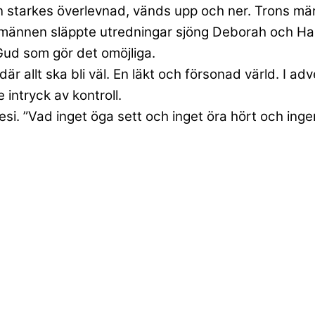
 starkes överlevnad, vänds upp och ner. Trons männi
 männen släppte utredningar sjöng Deborah och H
Gud som gör det omöjliga.
är allt ska bli väl. En läkt och försonad värld. I ad
 intryck av kontroll.
esi. ”Vad inget öga sett och inget öra hört och in