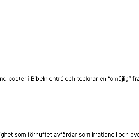
d poeter i Bibeln entré och tecknar en ”omöjlig” fr
lighet som förnuftet avfärdar som irrationell och o