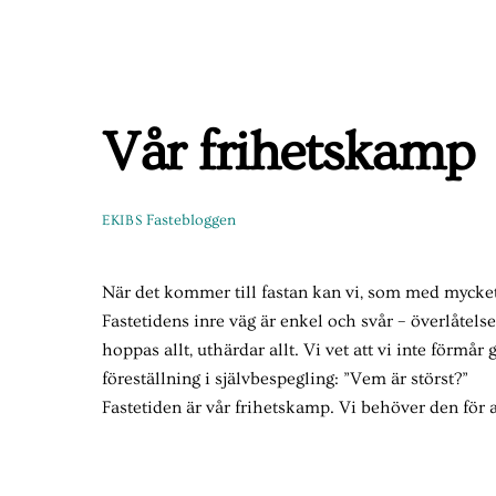
Skip
to
content
Vår frihetskamp
Fastebloggen
EKIBS
När det kommer till fastan kan vi, som med mycket 
Fastetidens inre väg är enkel och svår – överlåtelse
hoppas allt, uthärdar allt. Vi vet att vi inte förmå
föreställning i självbespegling: ”Vem är störst?”
Fastetiden är vår frihetskamp. Vi behöver den för att