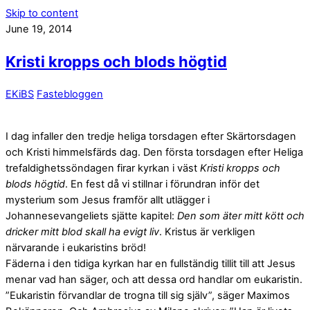
Skip to content
June 19, 2014
Kristi kropps och blods högtid
EKiBS
Fastebloggen
I dag infaller den tredje heliga torsdagen efter Skärtorsdagen
och Kristi himmelsfärds dag. Den första torsdagen efter Heliga
trefaldighetssöndagen firar kyrkan i väst
Kristi kropps och
blods högtid
. En fest då vi stillnar i förundran inför det
mysterium som Jesus framför allt utlägger i
Johannesevangeliets sjätte kapitel:
Den som äter mitt kött och
dricker mitt blod skall ha evigt liv
. Kristus är verkligen
närvarande i eukaristins bröd!
Fäderna i den tidiga kyrkan har en fullständig tillit till att Jesus
menar vad han säger, och att dessa ord handlar om eukaristin.
”Eukaristin förvandlar de trogna till sig själv”, säger Maximos