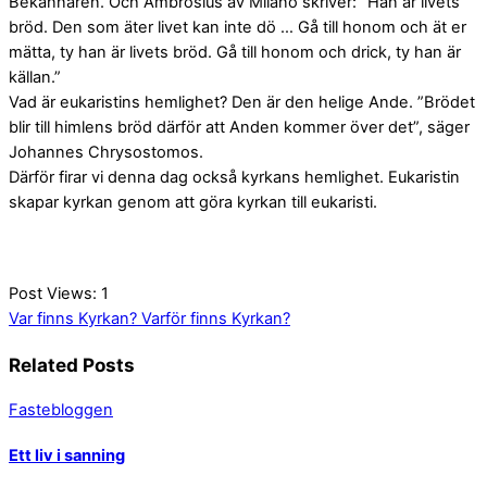
Bekännaren. Och Ambrosius av Milano skriver: ”Han är livets
bröd. Den som äter livet kan inte dö … Gå till honom och ät er
mätta, ty han är livets bröd. Gå till honom och drick, ty han är
källan.”
Vad är eukaristins hemlighet? Den är den helige Ande. ”Brödet
blir till himlens bröd därför att Anden kommer över det”, säger
Johannes Chrysostomos.
Därför firar vi denna dag också kyrkans hemlighet. Eukaristin
skapar kyrkan genom att göra kyrkan till eukaristi.
Post Views:
1
Var finns Kyrkan?
Varför finns Kyrkan?
Related Posts
Fastebloggen
Ett liv i sanning